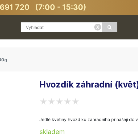
691 720 (7:00 - 15:30)
x
 30g
Hvozdík záhradní (květ
Jedlé květiny hvozdíku zahradního přinášejí d
skladem