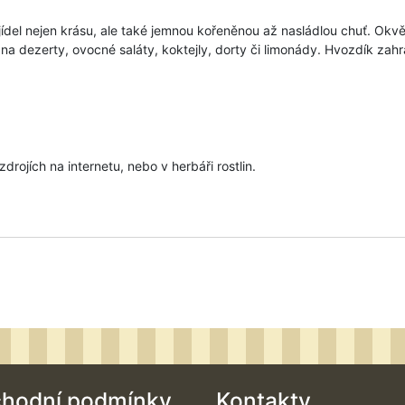
ídel nejen krásu, ale také jemnou kořeněnou až nasládlou chuť. Okvětn
a dezerty, ovocné saláty, koktejly, dorty či limonády. Hvozdík zah
rojích na internetu, nebo v herbáři rostlin.
hodní podmínky
Kontakty