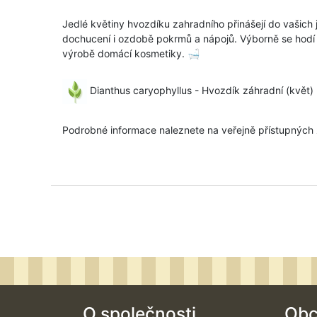
Jedlé květiny hvozdíku zahradního přinášejí do vašich j
dochucení i ozdobě pokrmů a nápojů. Výborně se hodí n
výrobě domácí kosmetiky. 🛁
Dianthus caryophyllus - Hvozdík záhradní (květ)
Podrobné informace naleznete na veřejně přístupných zd
O společnosti
Obc