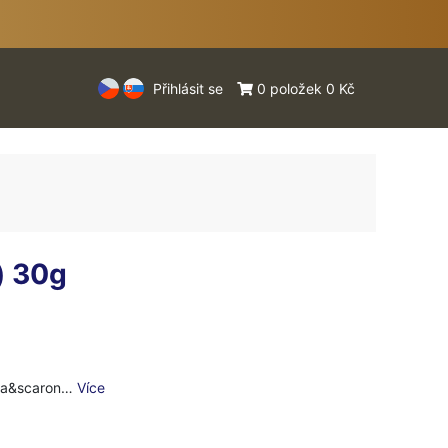
Přihlásit se
0 položek 0 Kč
) 30g
o va&scaron…
Více