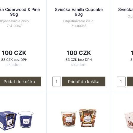
ka Ciderwood & Pine
Sviečka Vanilla Cupcake
Sviečk
90g
90g
Obj
Objednávacie číslo:
Objednávacie číslo:
7-410067
7-410068
100 CZK
100 CZK
83 CZK bez DPH
83 CZK bez DPH
8
skladom
skladom
Pridať do košíka
Pridať do košíka