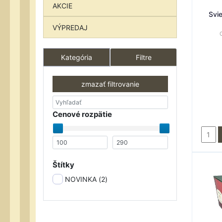
AKCIE
Svi
VÝPREDAJ
Kategória
Filtre
zmazať filtrovanie
Cenové rozpätie
Štítky
NOVINKA (
2
)