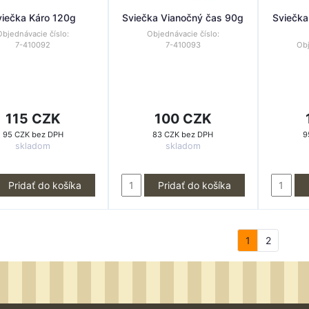
viečka Káro 120g
Sviečka Vianočný čas 90g
Sviečka
Objednávacie číslo:
Objednávacie číslo:
7-410092
7-410093
Obj
115 CZK
100 CZK
95 CZK bez DPH
83 CZK bez DPH
9
skladom
skladom
Pridať do košíka
Pridať do košíka
1
2