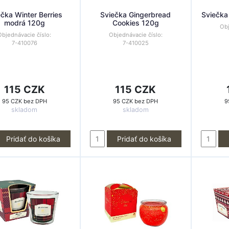
ečka Winter Berries
Sviečka Gingerbread
Sviečka
modrá 120g
Cookies 120g
Obj
Objednávacie číslo:
Objednávacie číslo:
7-410076
7-410025
115 CZK
115 CZK
95 CZK bez DPH
95 CZK bez DPH
9
skladom
skladom
Pridať do košíka
Pridať do košíka