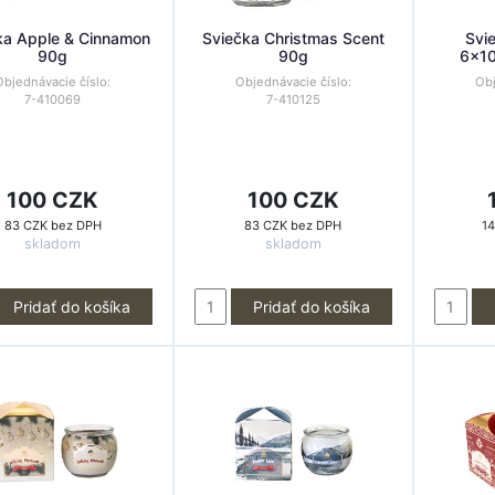
ka Apple & Cinnamon
Sviečka Christmas Scent
Svi
90g
90g
6x10
Objednávacie číslo:
Objednávacie číslo:
Obj
7-410069
7-410125
100 CZK
100 CZK
83 CZK bez DPH
83 CZK bez DPH
1
skladom
skladom
Pridať do košíka
Pridať do košíka