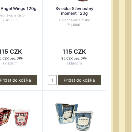
 Angel Wings 120g
Sviečka Slávnostný
moment 120g
ednávacie číslo:
7-410088
Objednávacie číslo:
7-410091
115 CZK
115 CZK
5 CZK bez DPH
95 CZK bez DPH
skladom
skladom
Pridať do košíka
Pridať do košíka