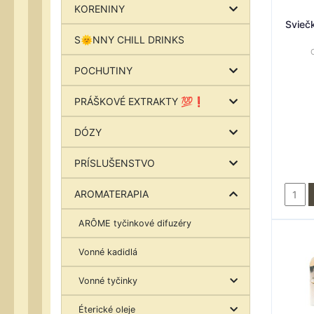
KORENINY
Svieč
S🌞NNY CHILL DRINKS
POCHUTINY
PRÁŠKOVÉ EXTRAKTY 💯❗
DÓZY
PRÍSLUŠENSTVO
AROMATERAPIA
ARÔME tyčinkové difuzéry
Vonné kadidlá
Vonné tyčinky
Éterické oleje