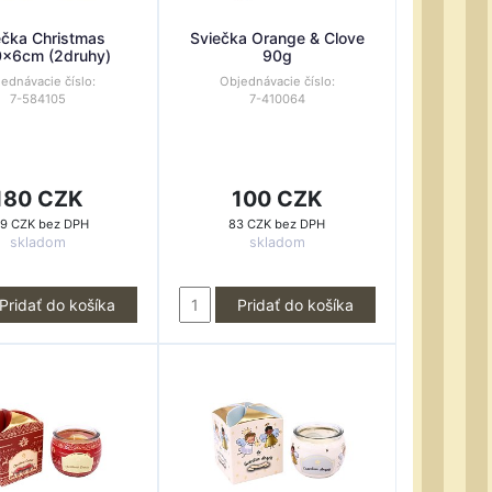
ečka Christmas
Sviečka Orange & Clove
x6cm (2druhy)
90g
ednávacie číslo:
Objednávacie číslo:
7-584105
7-410064
180 CZK
100 CZK
49 CZK bez DPH
83 CZK bez DPH
skladom
skladom
Pridať do košíka
Pridať do košíka