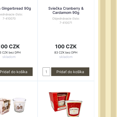
a Gingerbread 90g
Sviečka Cranberry &
Cardamom 90g
ednávacie číslo:
7-410070
Objednávacie číslo:
7-410071
100 CZK
100 CZK
3 CZK bez DPH
83 CZK bez DPH
skladom
skladom
Pridať do košíka
Pridať do košíka