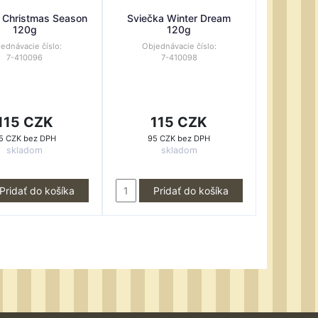
 Christmas Season
Sviečka Winter Dream
120g
120g
ednávacie číslo:
Objednávacie číslo:
7-410096
7-410098
115 CZK
115 CZK
5 CZK bez DPH
95 CZK bez DPH
skladom
skladom
Pridať do košíka
Pridať do košíka